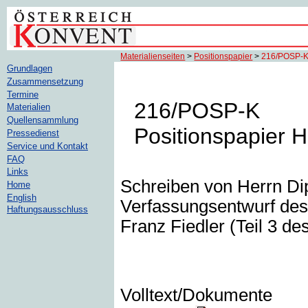
Materialienseiten
>
Positionspapier
>
216/POSP-
Grundlagen
Zusammensetzung
Termine
216/POSP-K
Materialien
Quellensammlung
Positionspapier H
Pressedienst
Service und Kontakt
FAQ
Links
Schreiben von Herrn Dip
Home
English
Verfassungsentwurf des
Haftungsausschluss
Franz Fiedler (Teil 3 d
Volltext/Dokumente