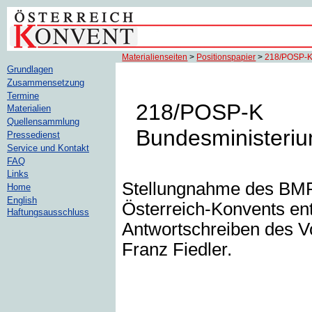
Materialienseiten
>
Positionspapier
>
218/POSP-
Grundlagen
Zusammensetzung
Termine
218/POSP-K
Materialien
Quellensammlung
Bundesministeriu
Pressedienst
Service und Kontakt
FAQ
Links
Stellungnahme des BMF
Home
English
Österreich-Konvents en
Haftungsausschluss
Antwortschreiben des V
Franz Fiedler.