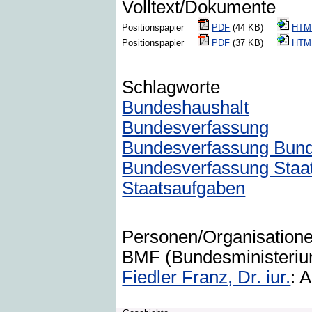
Volltext/Dokumente
Positionspapier
PDF
(44 KB)
HTM
Positionspapier
PDF
(37 KB)
HTM
Schlagworte
Bundeshaushalt
Bundesverfassung
Bundesverfassung Bund
Bundesverfassung Staat
Staatsaufgaben
Personen/Organisation
BMF (Bundesministerium 
Fiedler Franz, Dr. iur.
: 