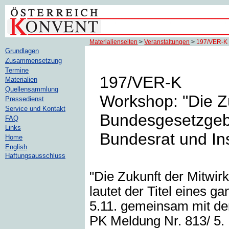
Materialienseiten
>
Veranstaltungen
>
197/VER-K
Grundlagen
Zusammensetzung
Termine
197/VER-K
Materialien
Quellensammlung
Workshop: "Die Z
Pressedienst
Service und Kontakt
Bundesgesetzgeb
FAQ
Links
Bundesrat und Ins
Home
English
Haftungsausschluss
"Die Zukunft der Mitwi
lautet der Titel eines 
5.11. gemeinsam mit dem 
PK Meldung Nr. 813/ 5