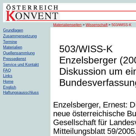
Materialienseiten
>
Wissenschaft
>
503/WISS-K
Grundlagen
Zusammensetzung
Termine
503/WISS-K
Materialien
Quellensammlung
Enzelsberger (2005
Pressedienst
Service und Kontakt
Diskussion um ei
FAQ
Links
Bundesverfassun
Home
English
Haftungsausschluss
Enzelsberger, Ernest: Di
neue österreichische Bu
Gesellschaft für Landesv
Mitteilungsblatt 59/2005