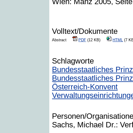
Wien: Manz 2005, Seite
Volltext/Dokumente
Abstract
PDF
(12 KB)
HTML
(7 
Schlagworte
Bundesstaatliches Prinz
Bundesstaatliches Prin
Österreich-Konvent
Verwaltungseinrichtung
Personen/Organisation
Sachs, Michael Dr.: Ver