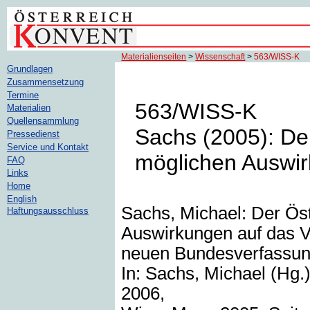
Materialienseiten
>
Wissenschaft
>
563/WISS-K
Grundlagen
Zusammensetzung
Termine
563/WISS-K
Materialien
Quellensammlung
Sachs (2005): De
Pressedienst
Service und Kontakt
möglichen Auswir
FAQ
Links
Home
English
Sachs, Michael: Der Ös
Haftungsausschluss
Auswirkungen auf das V
neuen Bundesverfassu
In: Sachs, Michael (Hg
2006,