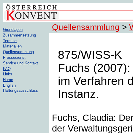
Quellensammlung
>
Grundlagen
Zusammensetzung
Termine
Materialien
875/WISS-K
Quellensammlung
Pressedienst
Service und Kontakt
Fuchs (2007)
FAQ
Links
im Verfahren d
Home
English
Instanz.
Haftungsausschluss
Fuchs, Claudia: De
der Verwaltungsgeric