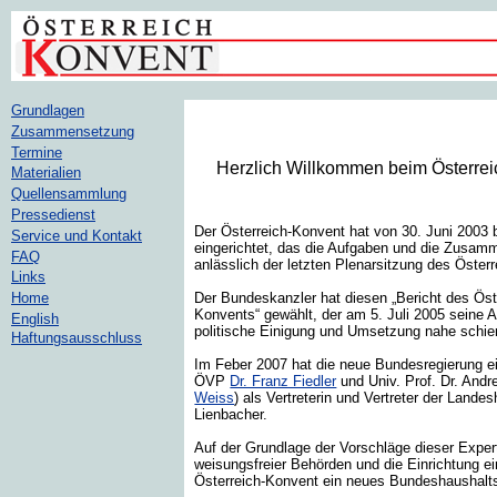
Grundlagen
Zusammensetzung
Termine
Herzlich Willkommen beim Österre
Materialien
Quellensammlung
Pressedienst
Der Österreich-Konvent hat von 30. Juni 2003 
Service und Kontakt
eingerichtet, das die Aufgaben und die Zusam
FAQ
anlässlich der letzten Plenarsitzung des Öster
Links
Der Bundeskanzler hat diesen „Bericht des Öst
Home
Konvents“ gewählt, der am 5. Juli 2005 seine 
English
politische Einigung und Umsetzung nahe schien
Haftungsausschluss
Im Feber 2007 hat die neue Bundesregierung 
ÖVP
Dr. Franz Fiedler
und Univ. Prof. Dr. And
Weiss
) als Vertreterin und Vertreter der Lan
Lienbacher.
Auf der Grundlage der Vorschläge dieser Expe
weisungsfreier Behörden und die Einrichtung e
Österreich-Konvent ein neues Bundeshaushalts