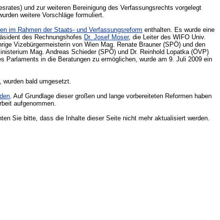
srates) und zur weiteren Bereinigung des Verfassungsrechts vorgelegt
urden weitere Vorschläge formuliert.
en im Rahmen der Staats- und Verfassungsreform
enthalten. Es wurde eine
 Präsident des Rechnungshofes
Dr. Josef Moser
, die Leiter des WIFO Univ.
mehrige Vizebürgermeisterin von Wien Mag. Renate Brauner (SPÖ) und den
ministerium Mag. Andreas Schieder (SPÖ) und Dr. Reinhold Lopatka (ÖVP)
es Parlaments in die Beratungen zu ermöglichen, wurde am 9. Juli 2009 ein
n, wurden bald umgesetzt.
rden
. Auf Grundlage dieser großen und lange vorbereiteten Reformen haben
Arbeit aufgenommen.
n Sie bitte, dass die Inhalte dieser Seite nicht mehr aktualisiert werden.