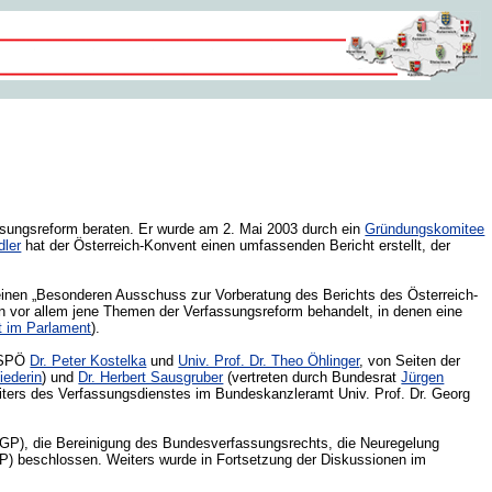
assungsreform beraten. Er wurde am 2. Mai 2003 durch ein
Gründungskomitee
dler
hat der Österreich-Konvent einen umfassenden Bericht erstellt, der
 einen „Besonderen Ausschuss zur Vorberatung des Berichts des Österreich-
en vor allem jene Themen der Verfassungsreform behandelt, in denen eine
t im Parlament
).
r SPÖ
Dr. Peter Kostelka
und
Univ. Prof. Dr. Theo Öhlinger
, von Seiten der
iederin
) und
Dr. Herbert Sausgruber
(vertreten durch Bundesrat
Jürgen
eiters des Verfassungsdienstes im Bundeskanzleramt Univ. Prof. Dr. Georg
. GP), die Bereinigung des Bundesverfassungsrechts, die Neuregelung
GP) beschlossen. Weiters wurde in Fortsetzung der Diskussionen im