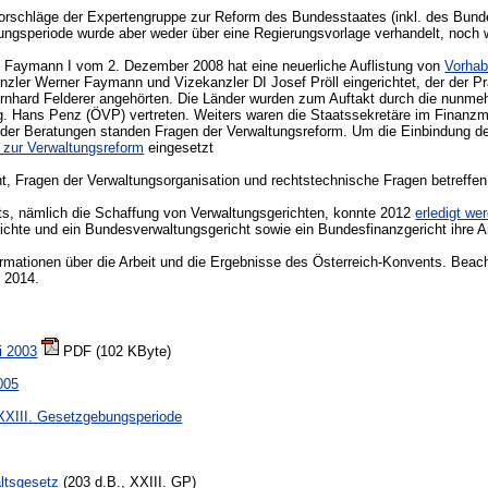
orschläge der Expertengruppe zur Reform des Bundesstaates (inkl. des Bunde
ngsperiode wurde aber weder über eine Regierungsvorlage verhandelt, noch w
Faymann I vom 2. Dezember 2008 hat eine neuerliche Auflistung von
Vorhab
nzler Werner Faymann und Vizekanzler DI Josef Pröll eingerichtet, der der
 Bernhard Felderer angehörten. Die Länder wurden zum Auftakt durch die nun
ng. Hans Penz (ÖVP) vertreten. Weiters waren die Staatssekretäre im Finanz
kt der Beratungen standen Fragen der Verwaltungsreform. Um die Einbindung d
zur Verwaltungsreform
eingesetzt
cht, Fragen der Verwaltungsorganisation und rechtstechnische Fragen betreffe
s, nämlich die Schaffung von Verwaltungsgerichten, konnte 2012
erledigt we
chte und ein Bundesverwaltungsgericht sowie ein Bundesfinanzgericht ihre 
rmationen über die Arbeit und die Ergebnisse des Österreich-Konvents. Beachte
r 2014.
i 2003
PDF (102 KByte)
005
XXIII. Gesetzgebungsperiode
ltsgesetz
(203 d.B., XXIII. GP)