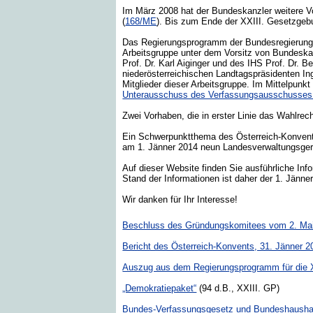
Im März 2008 hat der Bundeskanzler weitere V
(
168/ME
). Bis zum Ende der XXIII. Gesetzgebu
Das Regierungsprogramm der Bundesregierung 
Arbeitsgruppe unter dem Vorsitz von Bundeska
Prof. Dr. Karl Aiginger und des IHS Prof. Dr.
niederösterreichischen Landtagspräsidenten I
Mitglieder dieser Arbeitsgruppe. Im Mittelpun
Unterausschuss des Verfassungsausschusses 
Zwei Vorhaben, die in erster Linie das Wahlre
Ein Schwerpunktthema des Österreich-Konvent
am 1. Jänner 2014 neun Landesverwaltungsgeri
Auf dieser Website finden Sie ausführliche Info
Stand der Informationen ist daher der 1. Jänne
Wir danken für Ihr Interesse!
Beschluss des Gründungskomitees vom 2. Ma
Bericht des Österreich-Konvents, 31. Jänner 2
Auszug aus dem Regierungsprogramm für die 
„Demokratiepaket“
(94 d.B., XXIII. GP)
Bundes-Verfassungsgesetz und Bundeshausha