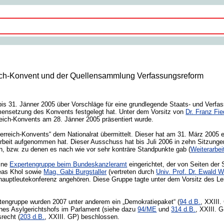
ich-Konvent und der Quellensammlung Verfassungsreform
bis 31. Jänner 2005 über Vorschläge für eine grundlegende Staats- und Verf
mensetzung des Konvents festgelegt hat. Unter dem Vorsitz von
Dr. Franz Fie
reich-Konvents am 28. Jänner 2005 präsentiert wurde.
erreich-Konvents“ dem Nationalrat übermittelt. Dieser hat am 31. März 2005
Arbeit aufgenommen hat. Dieser Ausschuss hat bis Juli 2006 in zehn Sitzung
, bzw. zu denen es nach wie vor sehr konträre Standpunkte gab (
Weiterarbei
eine
Expertengruppe beim Bundeskanzleramt
eingerichtet, der von Seiten de
reas Khol sowie
Mag. Gabi Burgstaller
(vertreten durch
Univ. Prof. Dr. Ewald W
deshauptleutekonferenz angehören. Diese Gruppe tagte unter dem Vorsitz des L
rtengruppe wurden 2007 unter anderem ein „Demokratiepaket“ (
94 d.B.
, XXIII
ines Asylgerichtshofs im Parlament (siehe dazu
94/ME
und
314 d.B.
, XXIII. 
recht (
203 d.B.
, XXIII. GP) beschlossen.