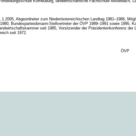
 Fortbildungsschule Korneuburg, landwirtschaftliche Fachschule Mistelbach, 
1.1.2005, Abgeordneter zum Niederösterreichischen Landtag 1981–1986, Mit
 1980, Bundesparteiobmann-Stellvertreter der ÖVP 1989–1991 sowie 1995, Ka
Landwirtschaftskammer seit 1985, Vorsitzender der Präsidentenkonferenz de
reich seit 1972.
ÖVP