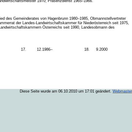
Landwirtschaftsmeister 1970; Präsenzdienst 1965–1966.
glied des Gemeinderates von Hagenbrunn 1980–1985, Obmannstellvertreter
mmerrat der Landes-Landwirtschaftskammer für Niederösterreich seit 1975,
r Landwirtschaftskammern Österreichs seit 1990, Landesobmann des
17.
12.
1986–
18.
9.
2000
Diese Seite wurde am 06.10.2010 um 17:01 geändert.
Webmaster