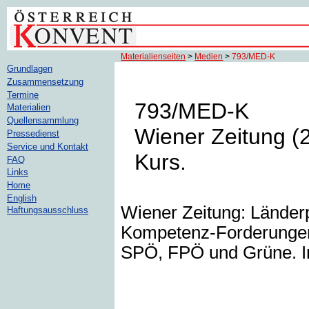
Materialienseiten
>
Medien
>
793/MED-K
Grundlagen
Zusammensetzung
Termine
793/MED-K
Materialien
Quellensammlung
Wiener Zeitung (2
Pressedienst
Service und Kontakt
Kurs.
FAQ
Links
Home
English
Wiener Zeitung: Länderp
Haftungsausschluss
Kompetenz-Forderungen 
SPÖ, FPÖ und Grüne. In: