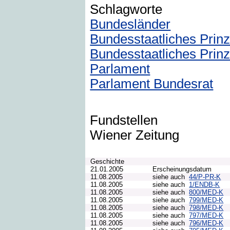
Schlagworte
Bundesländer
Bundesstaatliches Prinz
Bundesstaatliches Prin
Parlament
Parlament Bundesrat
Fundstellen
Wiener Zeitung
Geschichte
21.01.2005
Erscheinungsdatum
11.08.2005
siehe auch
44/P-PR-K
11.08.2005
siehe auch
1/ENDB-K
11.08.2005
siehe auch
800/MED-K
11.08.2005
siehe auch
799/MED-K
11.08.2005
siehe auch
798/MED-K
11.08.2005
siehe auch
797/MED-K
11.08.2005
siehe auch
796/MED-K